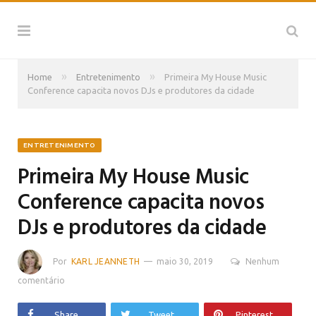
»
»
Home
Entretenimento
Primeira My House Music
Conference capacita novos DJs e produtores da cidade
ENTRETENIMENTO
Primeira My House Music
Conference capacita novos
DJs e produtores da cidade
Por
KARL JEANNETH
maio 30, 2019
Nenhum
comentário
Share
Tweet
Pinterest