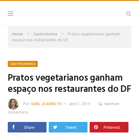
»
»
Home
Gastronomia
Pratos vegetarianos ganham
espaço nos restaurantes do DF
GASTRONOMIA
Pratos vegetarianos ganham
espaço nos restaurantes do DF
Por
KARL JEANNETH
abril 1, 2019
Nenhum
comentário
Share
Tweet
Pinterest