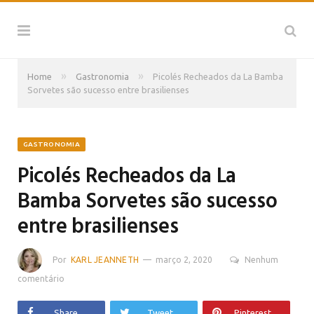
»
»
Home
Gastronomia
Picolés Recheados da La Bamba
Sorvetes são sucesso entre brasilienses
GASTRONOMIA
Picolés Recheados da La
Bamba Sorvetes são sucesso
entre brasilienses
Por
KARL JEANNETH
março 2, 2020
Nenhum
comentário
Share
Tweet
Pinterest