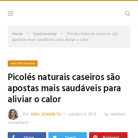
»
»
Home
Gastronomia
Picolés naturais caseiros são
apostas mais saudáveis para aliviar o calor
GASTRONOMIA
Picolés naturais caseiros são
apostas mais saudáveis para
aliviar o calor
Por
KARL JEANNETH
outubro 9, 2019
Nenhum
comentário
Share
Tweet
Pinterest