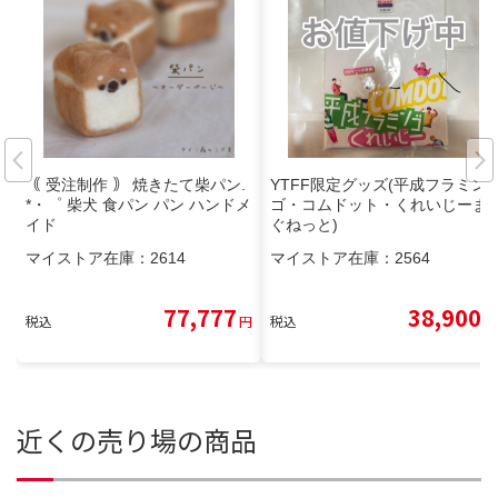
｟ 受注制作 ｠ 焼きたて柴パン.
YTFF限定グッズ(平成フラミン
*・゜ 柴犬 食パン パン ハンドメ
ゴ・コムドット・くれいじーま
イド
ぐねっと)
マイストア在庫：
2614
マイストア在庫：
2564
77,777
38,900
税込
円
税込
円
近くの売り場の商品