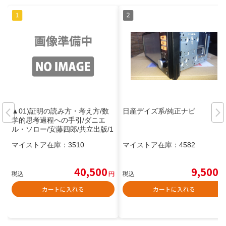
▲01)証明の読み方・考え方/数
日産デイズ系/純正ナビ
学的思考過程への手引/ダニエ
ル・ソロー/安藤四郎/共立出版/1
987年発行
マイストア在庫：
3510
マイストア在庫：
4582
40,500
9,500
税込
円
税込
円
カートに入れる
カートに入れる