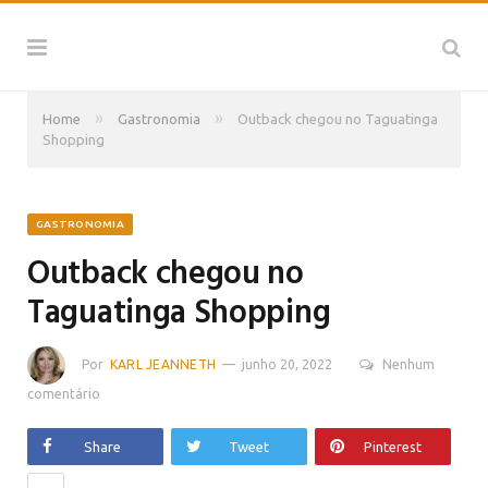
»
»
Home
Gastronomia
Outback chegou no Taguatinga
Shopping
GASTRONOMIA
Outback chegou no
Taguatinga Shopping
Por
KARL JEANNETH
junho 20, 2022
Nenhum
comentário
Share
Tweet
Pinterest