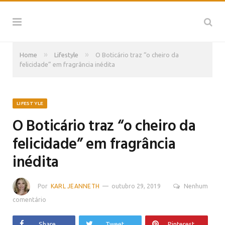
»
»
Home
Lifestyle
O Boticário traz “o cheiro da
felicidade” em fragrância inédita
LIFESTYLE
O Boticário traz “o cheiro da
felicidade” em fragrância
inédita
Por
KARL JEANNETH
outubro 29, 2019
Nenhum
comentário
Share
Tweet
Pinterest