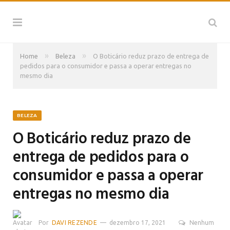
»
»
Home
Beleza
O Boticário reduz prazo de entrega de
pedidos para o consumidor e passa a operar entregas no
mesmo dia
BELEZA
O Boticário reduz prazo de
entrega de pedidos para o
consumidor e passa a operar
entregas no mesmo dia
Por
DAVI REZENDE
dezembro 17, 2021
Nenhum