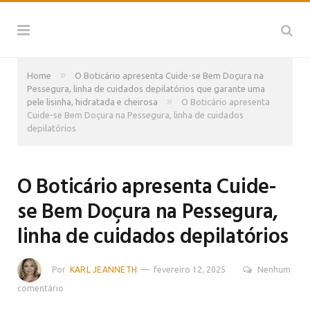
»
Home
O Boticário apresenta Cuide-se Bem Doçura na
Pessegura, linha de cuidados depilatórios que garante uma
»
pele lisinha, hidratada e cheirosa
O Boticário apresenta
Cuide-se Bem Doçura na Pessegura, linha de cuidados
depilatórios
O Boticário apresenta Cuide-
se Bem Doçura na Pessegura,
linha de cuidados depilatórios
Por
KARL JEANNETH
fevereiro 12, 2025
Nenhum
comentário