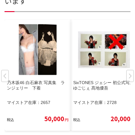
います
乃木坂46 白石麻衣 写真集 ラ
SixTONES ジェシー 初公式写真
ンジェリー 下着
ゆごじぇ 髙地優吾
マイストア在庫：
2657
マイストア在庫：
2728
50,000
20,000
税込
円
税込
円