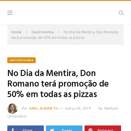
»
»
Home
Gastronomia
No Dia da Mentira, Don Romano
terá promoção de 50% em todas as pizzas
GASTRONOMIA
No Dia da Mentira, Don
Romano terá promoção de
50% em todas as pizzas
Por
KARL JEANNETH
março 26, 2019
Nenhum
comentário
Share
Tweet
Pinterest