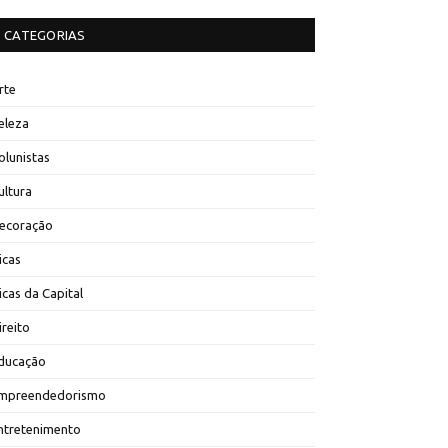
CATEGORIAS
rte
eleza
olunistas
ultura
ecoração
icas
icas da Capital
ireito
ducação
mpreendedorismo
ntretenimento