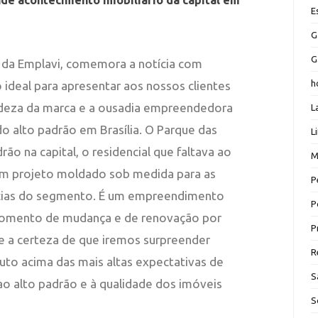
e acontecimento imobiliário da capital em
E
G
G
al da Emplavi, comemora a notícia com
h
ideal para apresentar aos nossos clientes
eza da marca e a ousadia empreendedora
L
 do alto padrão em Brasília. O Parque das
L
ão na capital, o residencial que faltava ao
M
 um projeto moldado sob medida para as
P
ências do segmento. É um empreendimento
P
 momento de mudança e de renovação por
P
e a certeza de que iremos surpreender
R
o acima das mais altas expectativas de
S
ao alto padrão e à qualidade dos imóveis
S