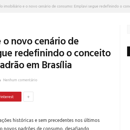
o imobiliário e o novo cenário de consumo: Emplavi segue redefinindo o conc
e o novo cenário de
ue redefinindo o conceito
adrão em Brasília
Nenhum comentário
+
interest
ões históricas e sem precedentes nos últimos
ndo novos padrões de consumo, desafiando