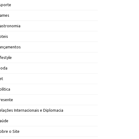
sporte
ames
astronomia
oteis
ançamentos
ifestyle
oda
et
olítica
resente
elações Internacionais e Diplomacia
aúde
obre o Site