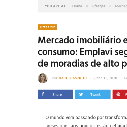
»
»
Home
Lifestyle
Mercad
YOU ARE AT:
LIFESTYLE
Mercado imobiliário 
consumo: Emplavi seg
de moradias de alto p
Por
KARL JEANNETH
junho 19, 2020
Share
Tweet
P
O mundo vem passando por transformaç
meses que , aos poucos, estão defini