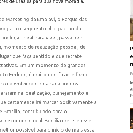
res de Brasília para sua nova moradia.
 de Marketing da Emplavi, o Parque das
ano para o segmento alto padrão da
um lugar ideal para viver, passa pelo
, momento de realização pessoal, de
P
e
lugar que faça sentido e que retrate
m
ctativas. Em um momento de grandes
rito Federal, é muito gratificante fazer
P
I
rto o envolvimento da cada um dos
e
meraram na idealização, planejamento e
f
ue certamente irá marcar positivamente a
 Brasília, contribuindo para o
 a economia local. Brasília merece esse
elhor possível para o início de mais essa