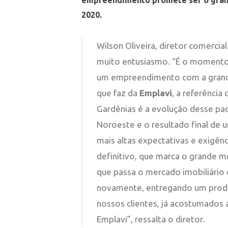
empreendimento promete ser o grand
2020.
Wilson Oliveira, diretor comerci
muito entusiasmo. “É o momento 
um empreendimento com a grand
que faz da
Emplavi
, a referência
Gardênias é a evolução desse padr
Noroeste e o resultado final de
mais altas expectativas e exig
definitivo, que marca o grande
que passa o mercado imobiliário 
novamente, entregando um produt
nossos clientes, já acostumados 
Emplavi”, ressalta o diretor.