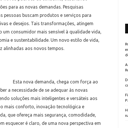
ções para as novas demandas. Pesquisas
 pessoas buscam produtos e serviços para
ivas e desejos. Tais transformações, atingem
o um consumidor mais sensível à qualidade vida,
omia e sustentabilidade. Um novo estilo de vida,
R
ez alinhadas aos novos tempos.
e
d
A
R
D
Esta nova demanda, chega com força ao
c
ceber a necessidade de se adequar às novas
F
ndo soluções mais inteligentes e versáteis aos
P
o mais conforto, inovação tecnológica e
H
iada, que ofereça mais segurança, comodidade,
n
sem esquecer é claro, de uma nova perspectiva em