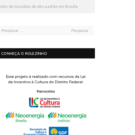
eito de moradias de alto padrão em Brasília
CONHEÇA O ROLEZINHO