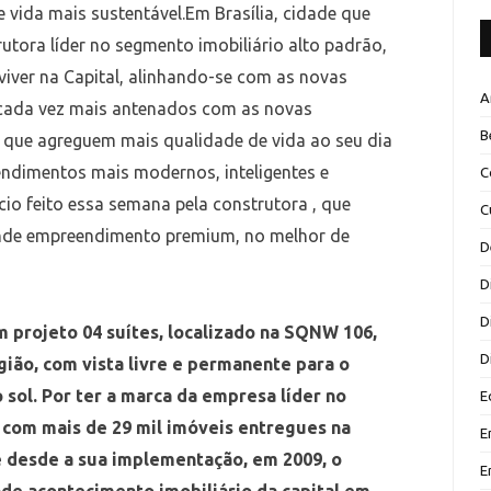
 vida mais sustentável.Em Brasília, cidade que
rutora líder no segmento imobiliário alto padrão,
viver na Capital, alinhando-se com as novas
A
 cada vez mais antenados com as novas
B
 que agreguem mais qualidade de vida ao seu dia
ndimentos mais modernos, inteligentes e
C
cio feito essa semana pela construtora , que
C
nde empreendimento premium, no melhor de
D
D
D
m projeto 04 suítes, localizado na SQNW 106,
D
ião, com vista livre e permanente para o
 sol. Por ter a marca da empresa líder no
E
, com mais de 29 mil imóveis entregues na
E
e desde a sua implementação, em 2009, o
E