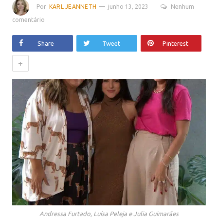
Por
KARL JEANNETH
junho 13, 2023
Nenhum
comentário
Share
Tweet
Pinterest
+
Andressa Furtado, Luísa Peleja e Julia Guimarães