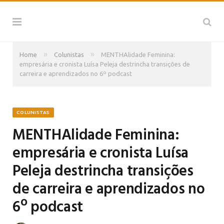
»
»
Home
Colunistas
MENTHAlidade Feminina:
empresária e cronista Luísa Peleja destrincha transições de
carreira e aprendizados no 6º podcast
COLUNISTAS
MENTHAlidade Feminina:
empresária e cronista Luísa
Peleja destrincha transições
de carreira e aprendizados no
6º podcast