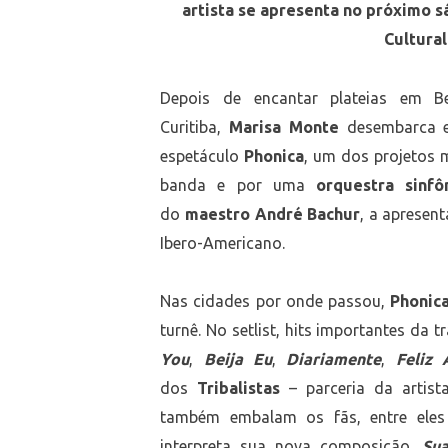
artista se apresenta no próximo 
Cultura
Depois de encantar plateias em B
Curitiba,
Marisa Monte
desembarca e
espetáculo
Phonica
, um dos projetos
banda e por uma
orquestra sinf
do
maestro André Bachur
, a apresen
Ibero-Americano.
Nas cidades por onde passou,
Phonic
turnê. No setlist, hits importantes da 
You
,
Beija Eu
,
Diariamente
,
Feliz 
dos
Tribalistas
– parceria da artis
também embalam os fãs, entre ele
interpreta sua nova composição,
Su