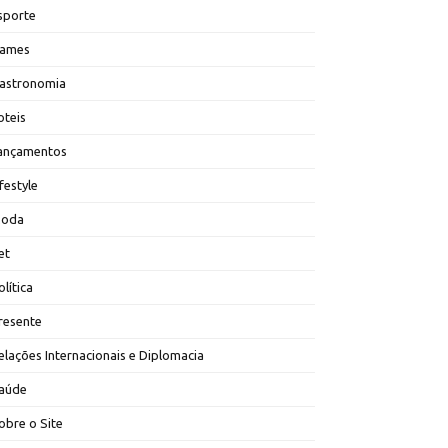
sporte
ames
astronomia
oteis
ançamentos
ifestyle
oda
et
olítica
resente
elações Internacionais e Diplomacia
aúde
obre o Site