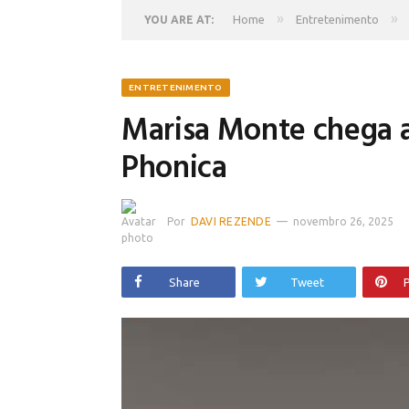
»
»
Home
Entretenimento
YOU ARE AT:
ENTRETENIMENTO
Marisa Monte chega a 
Phonica
Por
DAVI REZENDE
novembro 26, 2025
Share
Tweet
P