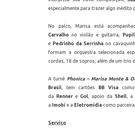
especialmente para trazer algo inédito p
No palco, Marisa está acompanha
Carvalho
no violão e guitarra,
Pupil
e
Pedrinho da Serrinha
no cavaquinho
formam a orquestra selecionada esp
cordas, 18 de sopros, além de um trio 
A turnê
Phonica – Marisa Monte & O
Brasil
, tem cartões
BB Visa
como 
da
Renner
e
Gol
, apoio da
Shell
, 
a
Imobi
e a
Eletromidia
como parceiras
Serviço