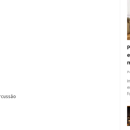
P
e
m
P
I
e
f
ercussão