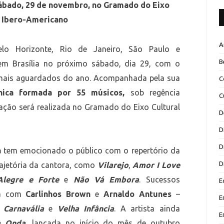
sábado, 29 de novembro, no Gramado do Eixo
l Ibero-Americano
A
elo Horizonte, Rio de Janeiro, São Paulo e
B
m Brasília no próximo sábado, dia 29, com o
 mais aguardados do ano. Acompanhada pela sua
C
ônica formada por 55 músicos,
sob regência
C
tação será realizada no Gramado do Eixo Cultural
D
D
D
a
tem emocionado o público com o repertório da
D
trajetória da cantora, como
Vilarejo
,
Amor I Love
Alegre e Forte
e
Não Vá Embora
. Sucessos
E
ta com
Carlinhos Brown
e
Arnaldo Antunes
–
E
s
Carnavália
e
Velha Infância
. A artista ainda
E
a Onda
, lançada no início do mês de outubro