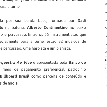
E
ara a turnê.
G
G
da por sua banda base, formada por
Dadi
lo
na bateria,
Alberto Continentino
no baixo
h
 e percussão. Entre os 55 instrumentistas que
L
ecialmente para a turnê, estão 32 músicos de
L
de percussão, uma harpista e um pianista.
M
P
rquestra Ao Vivo
é apresentada pelo
Banco do
P
meio de pagamento preferencial, patrocínio
a
Billboard Brasil
como parceira de conteúdo e
P
 de mídia.
R
S
S