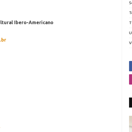
S
T
ultural Ibero-Americano
T
U
.br
V
l