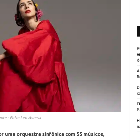
R
e
d
A
R
D
c
F
P
nte - Foto: Leo Aversa
H
n
r uma orquestra sinfônica com 55 músicos,