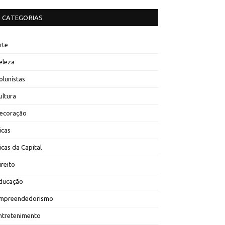
CATEGORIAS
rte
eleza
olunistas
ultura
ecoração
icas
icas da Capital
ireito
ducação
mpreendedorismo
ntretenimento