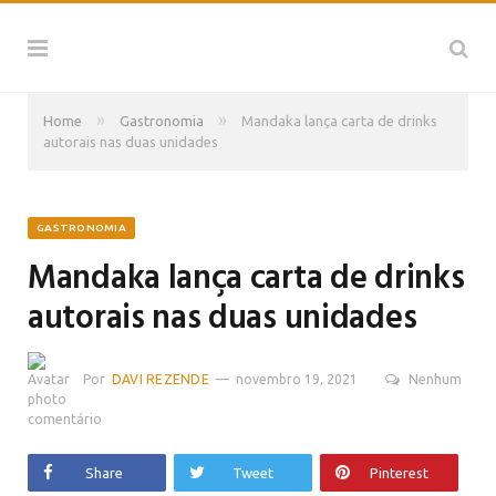
»
»
Home
Gastronomia
Mandaka lança carta de drinks
autorais nas duas unidades
GASTRONOMIA
Mandaka lança carta de drinks
autorais nas duas unidades
Por
DAVI REZENDE
novembro 19, 2021
Nenhum
comentário
Share
Tweet
Pinterest