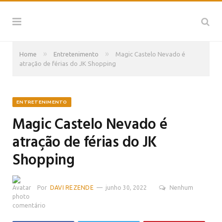
»
»
Home
Entretenimento
Magic Castelo Nevado é
atração de férias do JK Shopping
ENTRETENIMENTO
Magic Castelo Nevado é
atração de férias do JK
Shopping
Por
DAVI REZENDE
junho 30, 2022
Nenhum
comentário