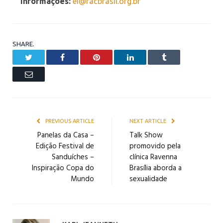
Informações:
ei@facbrasil.org.br
SHARE.
Twitter
Facebook
Pinterest
LinkedIn
Tumblr
Email
PREVIOUS ARTICLE
NEXT ARTICLE
Panelas da Casa –
Talk Show
Edição Festival de
promovido pela
Sanduíches –
clínica Ravenna
Inspiração Copa do
Brasília aborda a
Mundo
sexualidade