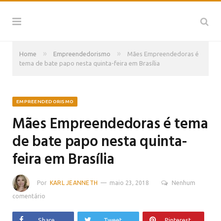
»
»
Home
Empreendedorismo
Mães Empreendedoras é
tema de bate papo nesta quinta-feira em Brasília
EMPREENDEDORISMO
Mães Empreendedoras é tema
de bate papo nesta quinta-
feira em Brasília
Por
KARL JEANNETH
maio 23, 2018
Nenhum
comentário
Share
Tweet
Pinterest