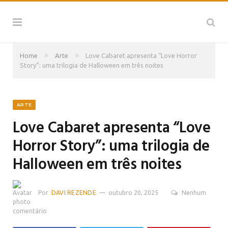
»
»
Home
Arte
Love Cabaret apresenta “Love Horror
Story”: uma trilogia de Halloween em três noites
ARTE
Love Cabaret apresenta “Love
Horror Story”: uma trilogia de
Halloween em três noites
Por
DAVI REZENDE
outubro 20, 2025
Nenhum
comentário