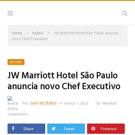
»
»
Home
hoteis
JW Marriott Hotel São Paulo anuncia
novo Chef Executivo
HOTEIS
JW Marriott Hotel São Paulo
anuncia novo Chef Executivo
Por
DAVI REZENDE
março 1, 2025
Nenhum
comentário
Share
Tweet
Pinterest