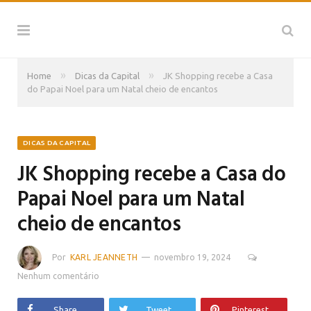
»
»
Home
Dicas da Capital
JK Shopping recebe a Casa
do Papai Noel para um Natal cheio de encantos
DICAS DA CAPITAL
JK Shopping recebe a Casa do
Papai Noel para um Natal
cheio de encantos
Por
KARL JEANNETH
novembro 19, 2024
Nenhum comentário
Share
Tweet
Pinterest