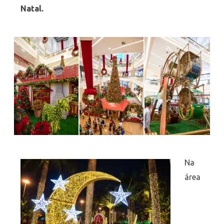
Natal.
Na
área