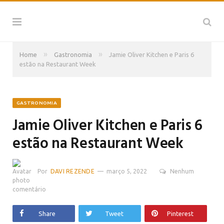
»
»
Home
Gastronomia
Jamie Oliver Kitchen e Paris 6
estão na Restaurant Week
GASTRONOMIA
Jamie Oliver Kitchen e Paris 6
estão na Restaurant Week
Por
DAVI REZENDE
março 5, 2022
Nenhum
comentário
Share
Tweet
Pinterest