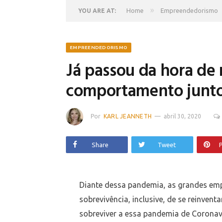
»
Home
Empreendedorismo
YOU ARE AT:
EMPREENDEDORISMO
Já passou da hora de
comportamento junto
Por
KARL JEANNETH
abril 30, 2020
Share
Tweet
P
Diante dessa pandemia, as grandes emp
sobrevivência, inclusive, de se reinve
sobreviver a essa pandemia de Coronav