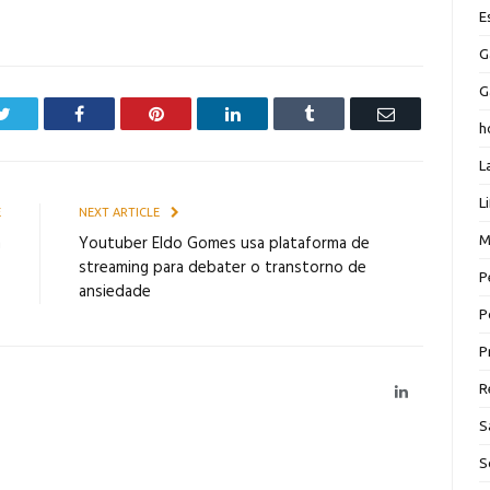
E
G
G
Twitter
Facebook
Pinterest
LinkedIn
Tumblr
Email
h
L
L
E
NEXT ARTICLE
m
Youtuber Eldo Gomes usa plataforma de
M
s
streaming para debater o transtorno de
P
ansiedade
P
P
R
LinkedIn
S
S