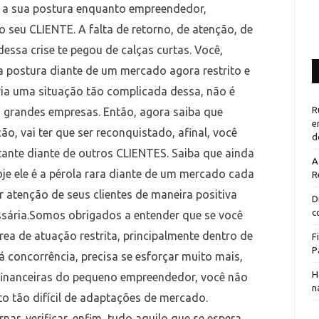
o a sua postura enquanto empreendedor,
seu CLIENTE. A falta de retorno, de atenção, de
ssa crise te pegou de calças curtas. Você,
 postura diante de um mercado agora restrito e
ia uma situação tão complicada dessa, não é
R
 grandes empresas. Então, agora saiba que
e
o, vai ter que ser reconquistado, afinal, você
d
tante diante de outros CLIENTES. Saiba que ainda
A
je ele é a pérola rara diante de um mercado cada
R
 atenção de seus clientes de maneira positiva
D
c
essária.Somos obrigados a entender que se você
a de atuação restrita, principalmente dentro de
F
P
concorrência, precisa se esforçar muito mais,
H
financeiras do pequeno empreendedor, você não
n
 tão difícil de adaptações de mercado.
ornar, verificar, enfim, tudo aquilo que se espera