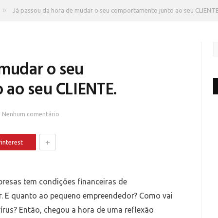
»
Já passou da hora de mudar o seu comportamento junto ao seu CLIENTE
 mudar o seu
 ao seu CLIENTE.
Nenhum comentário
+
interest
resas tem condições financeiras de
ntar. E quanto ao pequeno empreendedor? Como vai
írus? Então, chegou a hora de uma reflexão