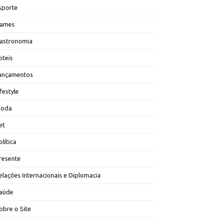
sporte
ames
astronomia
oteis
ançamentos
ifestyle
oda
et
olítica
resente
elações Internacionais e Diplomacia
aúde
obre o Site