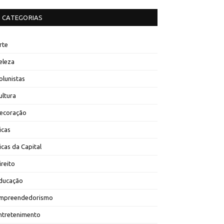
CATEGORIAS
rte
eleza
olunistas
ultura
ecoração
icas
icas da Capital
ireito
ducação
mpreendedorismo
ntretenimento