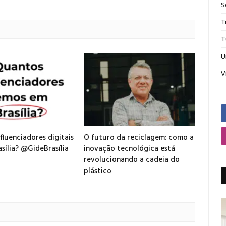
S
T
T
U
V
fluenciadores digitais
O futuro da reciclagem: como a
sília? @GideBrasília
inovação tecnológica está
revolucionando a cadeia do
plástico