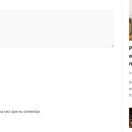
P
e
m
P
I
e
f
ma vez que eu comentar.