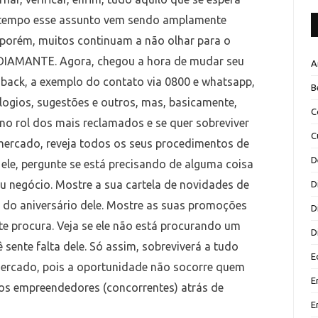
tempo esse assunto vem sendo amplamente
porém, muitos continuam a não olhar para o
DIAMANTE. Agora, chegou a hora de mudar seu
A
back, a exemplo do contato via 0800 e whatsapp,
B
logios, sugestões e outros, mas, basicamente,
C
o rol dos mais reclamados e se quer sobreviver
C
mercado, reveja todos os seus procedimentos de
D
 ele, pergunte se está precisando de alguma coisa
eu negócio. Mostre a sua cartela de novidades de
D
a do aniversário dele. Mostre as suas promoções
D
e procura. Veja se ele não está procurando um
D
sente falta dele. Só assim, sobreviverá a tudo
E
mercado, pois a oportunidade não socorre quem
E
os empreendedores (concorrentes) atrás de
E