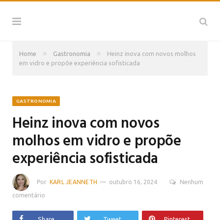
»
»
Home
Gastronomia
Heinz inova com novos molhos
em vidro e propõe experiência sofisticada
GASTRONOMIA
Heinz inova com novos
molhos em vidro e propõe
experiência sofisticada
Por
KARL JEANNETH
outubro 16, 2024
Nenhum
comentário
Share
Tweet
Pinterest