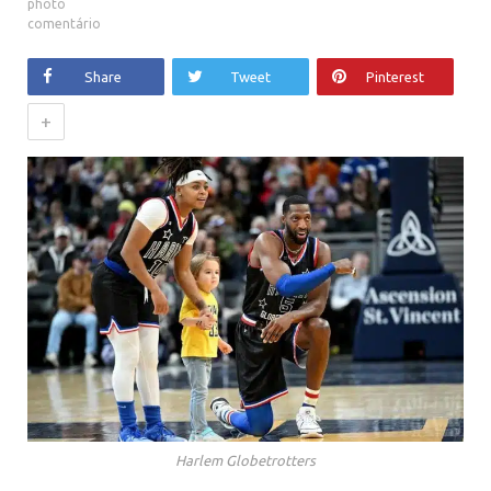
comentário
Share
Tweet
Pinterest
+
Harlem Globetrotters