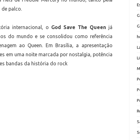
E
 de palco.
G
G
ria internacional, o
God Save The Queen
já
lcos do mundo e se consolidou como referência
h
enagem ao Queen. Em Brasília, a apresentação
L
ões em uma noite marcada por nostalgia, potência
L
es bandas da história do rock
M
P
P
P
R
S
S