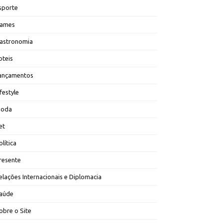
sporte
ames
astronomia
oteis
ançamentos
ifestyle
oda
et
olítica
resente
elações Internacionais e Diplomacia
aúde
obre o Site