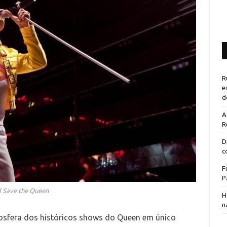
R
e
d
A
R
D
c
F
P
 Save the Queen
H
n
mosfera dos históricos shows do Queen em único