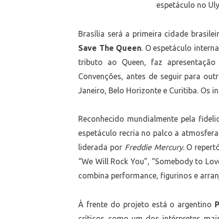
espetáculo no Ul
Brasília será a primeira cidade brasile
Save The Queen
. O espetáculo inter
tributo ao Queen, faz apresentaçã
Convenções, antes de seguir para outr
Janeiro, Belo Horizonte e Curitiba. Os in
Reconhecido mundialmente pela fideli
espetáculo recria no palco a atmosfera
liderada por
Freddie Mercury
. O reper
“We Will Rock You”, “Somebody to Lo
combina performance, figurinos e arranj
À frente do projeto está o argentino
P
críticos como um dos intérpretes mai