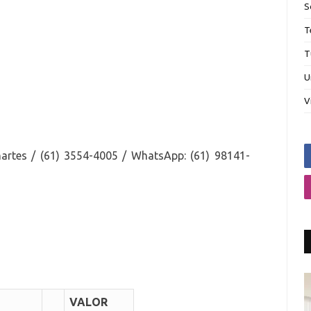
S
T
T
U
V
rtes / (61) 3554-4005 / WhatsApp: (61) 98141-
VALOR