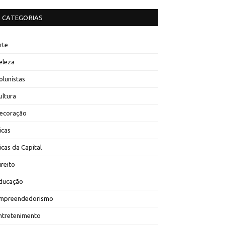
CATEGORIAS
rte
eleza
olunistas
ultura
ecoração
icas
icas da Capital
ireito
ducação
mpreendedorismo
ntretenimento