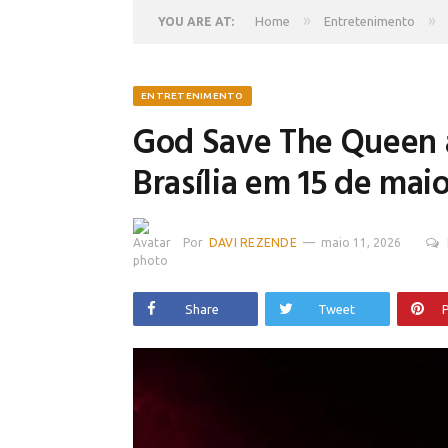
»
»
Home
Entretenimento
YOU ARE AT:
ENTRETENIMENTO
God Save The Queen a
Brasília em 15 de mai
Por
DAVI REZENDE
maio 11, 2026
Share
Tweet
P