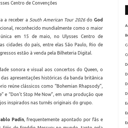
ysses Centro de Convenções
ira a receber a
South American Tour 2026
do
God
A
nacional, reconhecido mundialmente como o maior
B
o única em 15 de maio, no Ulysses Centro de
as cidades do país, entre elas São Paulo, Rio de
C
gressos estão à venda pela Bilheteria Digital.
C
D
dade sonora e visual aos concertos do Queen, o
D
 das apresentações históricas da banda britânica
D
tório reúne clássicos como “Bohemian Rhapsody”,
D
ve” e “Don’t Stop Me Now”, em uma produção que
os inspirados nas turnês originais do grupo.
E
E
ablo Padín
, frequentemente apontado por fãs e
E
s fiéis de Freddie Mercury no mundo, tanto pela