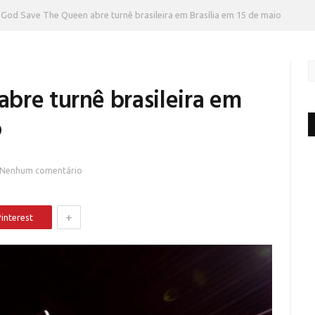
God Save The Queen abre turnê brasileira em Brasília em 15 de maio
bre turnê brasileira em
o
Nenhum comentário
+
interest