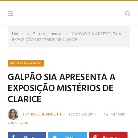
»
»
Home
Entretenimento
GALPÃO SIA APRESENTA A
EXPOSIÇÃO MISTÉRIOS DE CLARICE
ENTRETENIMENTO
GALPÃO SIA APRESENTA A
EXPOSIÇÃO MISTÉRIOS DE
CLARICE
Por
KARL JEANNETH
agosto 28, 2019
Nenhum
comentário
Share
Tweet
Pinterest