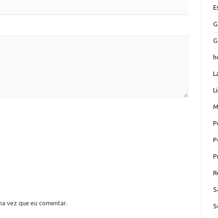
E
G
G
h
L
L
M
P
P
P
R
S
ma vez que eu comentar.
S