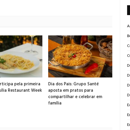
A
B
C
C
D
D
ticipa pela primeira
Dia dos Pais: Grupo Santé
D
sília Restaurant Week
aposta em pratos para
D
compartilhar e celebrar em
família
E
E
E