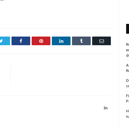
Twitter
Facebook
Pinterest
LinkedIn
Tumblr
Email
R
e
d
A
E
R
a
l
D
c
F
P
LinkedIn
H
n