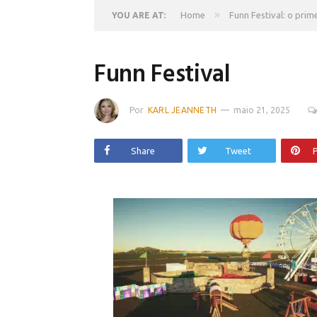
»
Home
Funn Festival: o prime
YOU ARE AT:
Funn Festival
Por
KARL JEANNETH
maio 21, 2025
Share
Tweet
P