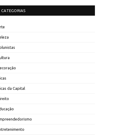
CATEGORIAS
rte
eleza
olunistas
ultura
ecoração
icas
icas da Capital
ireito
ducação
mpreendedorismo
ntretenimento