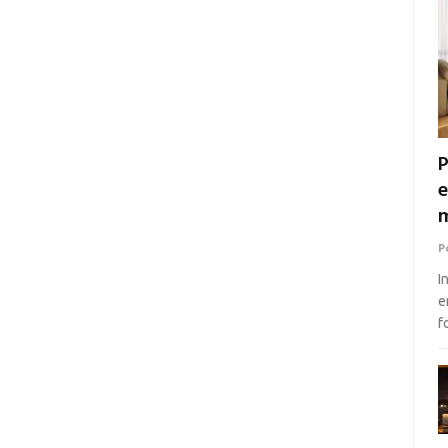
P
e
m
P
I
e
f