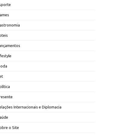
sporte
ames
astronomia
oteis
ançamentos
ifestyle
oda
et
olítica
resente
elações Internacionais e Diplomacia
aúde
obre o Site