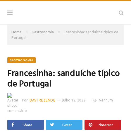
»
»
Home
Gastronomia
Francesinha: sanduíche típico de
Portugal
GASTRONOMIA
Francesinha: sanduíche típico
de Portugal
Por
DAVI REZENDE
julho 12, 2022
Nenhum
comentário
Share
Tweet
Pinterest