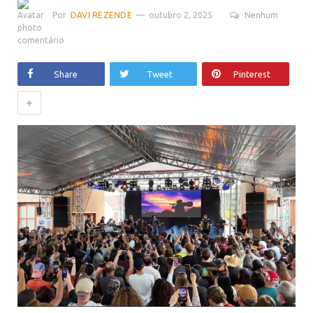
Por
DAVI REZENDE
outubro 2, 2025
Nenhum
comentário
Share
Tweet
Pinterest
+