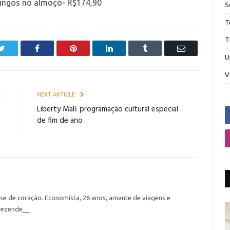
ingos no almoço- R$174,90
S
T
T
Twitter
Facebook
Pinterest
LinkedIn
Tumblr
Email
U
V
E
NEXT ARTICLE
á
Liberty Mall: programação cultural especial
o
de fim de ano
.
nse de coração. Economista, 26 anos, amante de viagens e
rezende__