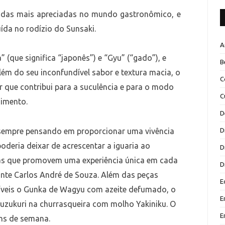
 das mais apreciadas no mundo gastronômico, e
ída no rodízio do Sunsaki.
A
(que significa “japonês”) e “Gyu” (“gado”), e
B
lém do seu inconfundível sabor e textura macia, o
C
 que contribui para a suculência e para o modo
C
zimento.
D
D
e sempre pensando em proporcionar uma vivência
oderia deixar de acrescentar a iguaria ao
D
ivas que promovem uma experiência única em cada
D
ante Carlos André de Souza. Além das peças
E
oníveis o Gunka de Wagyu com azeite defumado, o
E
suzukuri na churrasqueira com molho Yakiniku. O
E
ins de semana.