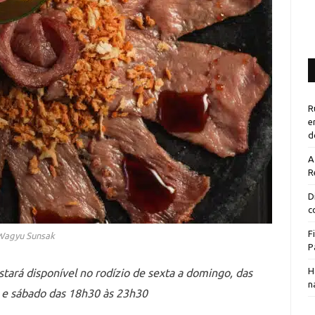
R
e
d
A
R
D
c
F
Wagyu Sunsak
P
H
estará disponível no rodízio de sexta a domingo, das
n
a e sábado das 18h30 às 23h30