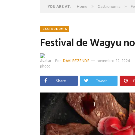
»
»
Home
Gastronomia
Fe
YOU ARE AT:
GASTRONOMIA
Festival de Wagyu no
Por
DAVI REZENDE
novembro 22, 2024
Share
Tweet
P