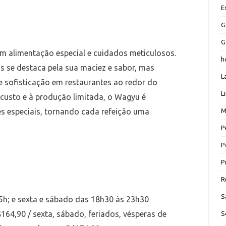
E
G
G
em alimentação especial e cuidados meticulosos.
h
s se destaca pela sua maciez e sabor, mas
L
 sofisticação em restaurantes ao redor do
L
 custo e à produção limitada, o Wagyu é
s especiais, tornando cada refeição uma
M
P
P
P
R
S
15h; e sexta e sábado das 18h30 às 23h30
164,90 / sexta, sábado, feriados, vésperas de
S