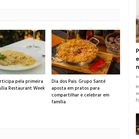
P
e
m
P
ticipa pela primeira
Dia dos Pais: Grupo Santé
I
sília Restaurant Week
aposta em pratos para
e
compartilhar e celebrar em
f
família