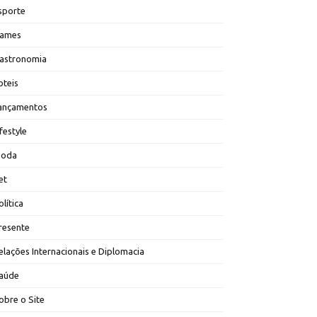
sporte
ames
astronomia
oteis
ançamentos
ifestyle
oda
et
olítica
resente
elações Internacionais e Diplomacia
aúde
obre o Site