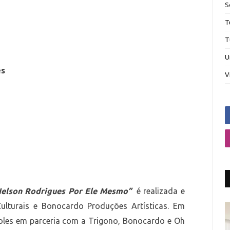
S
T
T
U
es
V
Nelson Rodrigues Por Ele Mesmo”
é realizada e
ulturais e Bonocardo Produções Artísticas. Em
poles em parceria com a Trigono, Bonocardo e Oh