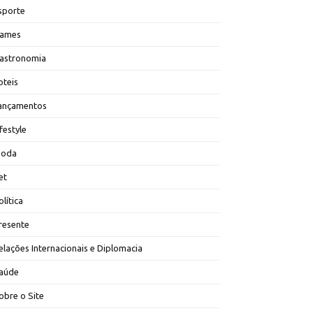
sporte
ames
astronomia
oteis
ançamentos
ifestyle
oda
et
olítica
resente
elações Internacionais e Diplomacia
aúde
obre o Site