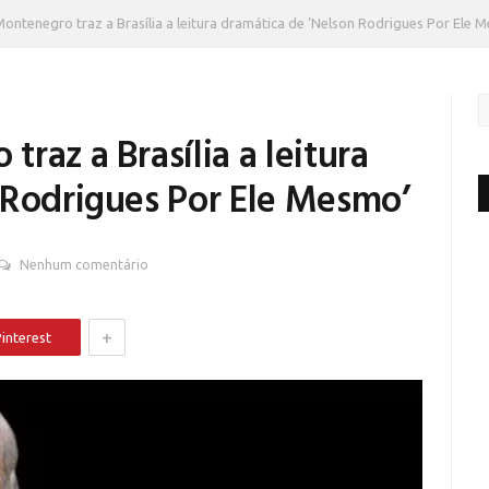
ontenegro traz a Brasília a leitura dramática de ‘Nelson Rodrigues Por Ele 
raz a Brasília a leitura
 Rodrigues Por Ele Mesmo’
Nenhum comentário
+
interest