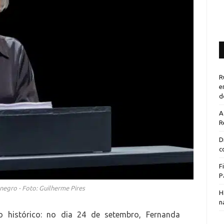
R
e
d
A
R
D
c
F
P
egro - Foto: Guilherme Pires
H
n
o histórico: no dia 24 de setembro, Fernanda