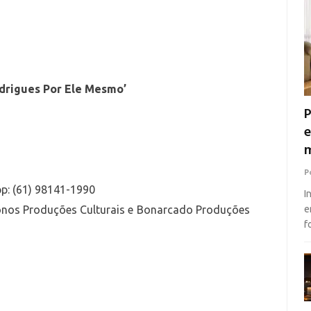
drigues Por Ele Mesmo’
P
e
m
P
p: (61) 98141-1990
I
gonos Produções Culturais e Bonarcado Produções
e
f