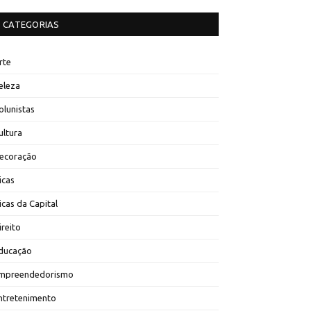
CATEGORIAS
rte
eleza
olunistas
ultura
ecoração
icas
icas da Capital
ireito
ducação
mpreendedorismo
ntretenimento