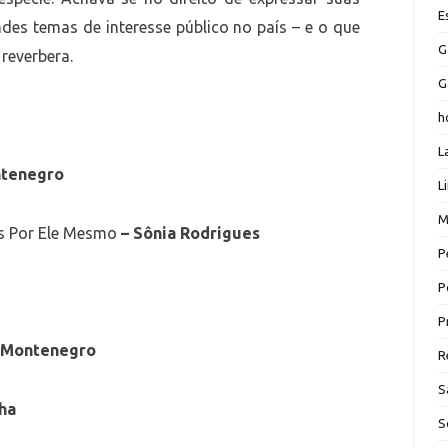
E
des temas de interesse público no país – e o que
G
reverbera.
G
h
L
ntenegro
L
M
es Por Ele Mesmo
– Sônia Rodrigues
P
P
P
a Montenegro
R
S
nha
S