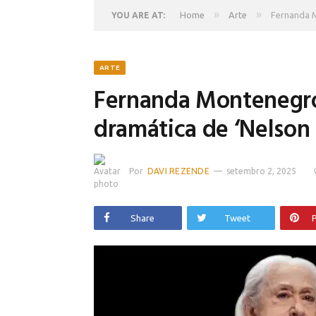
»
»
Home
Arte
Fernanda M
YOU ARE AT:
ARTE
Fernanda Montenegro t
dramática de ‘Nelson
Por
DAVI REZENDE
setembro 2, 2025
Share
Tweet
P