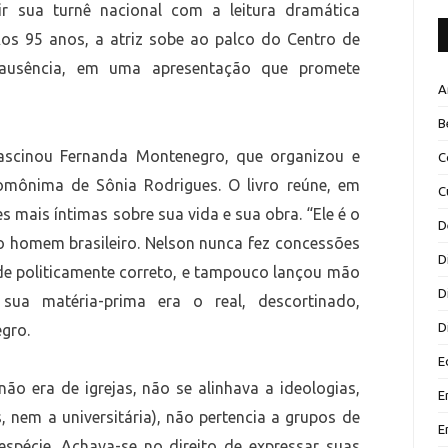
r sua turnê nacional com a leitura dramática
Aos 95 anos, a atriz sobe ao palco do Centro de
ausência, em uma apresentação que promete
A
B
ascinou Fernanda Montenegro, que organizou e
C
homônima de Sônia Rodrigues. O livro reúne, em
C
 mais íntimas sobre sua vida e sua obra. “Ele é o
D
o homem brasileiro. Nelson nunca fez concessões
D
de politicamente correto, e tampouco lançou mão
D
sua matéria-prima era o real, descortinado,
D
gro.
E
ão era de igrejas, não se alinhava a ideologias,
E
 nem a universitária), não pertencia a grupos de
E
spécie. Achava-se no direito de expressar suas