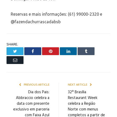
Reservas e mais informações: (61) 99000-2320 e
@fazendachurrascadabsb
SHARE.
Twitter
Facebook
Pinterest
LinkedIn
Tumblr
Email
PREVIOUS ARTICLE
NEXT ARTICLE
Dia dos Pais:
32ª Brasília
Abbraccio celebra a
Restaurant Week
data com presente
celebra a Região
exclusivo em parceria
Norte com menus
com Faixa Azul
completos a partir de