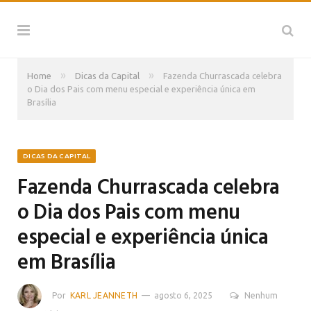
»
»
Home
Dicas da Capital
Fazenda Churrascada celebra
o Dia dos Pais com menu especial e experiência única em
Brasília
DICAS DA CAPITAL
Fazenda Churrascada celebra
o Dia dos Pais com menu
especial e experiência única
em Brasília
Por
KARL JEANNETH
agosto 6, 2025
Nenhum