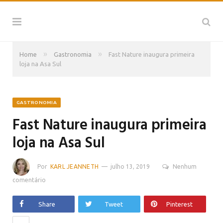
»
»
Home
Gastronomia
Fast Nature inaugura primeira
loja na Asa Sul
GASTRONOMIA
Fast Nature inaugura primeira
loja na Asa Sul
Por
KARL JEANNETH
julho 13, 2019
Nenhum
comentário
Share
Tweet
Pinterest