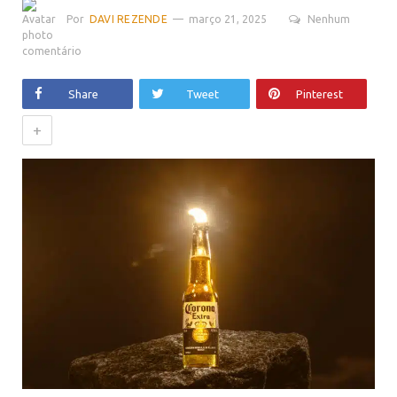
Por
DAVI REZENDE
março 21, 2025
Nenhum
comentário
Share
Tweet
Pinterest
+