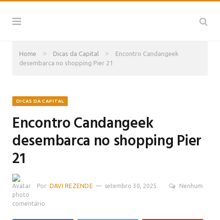
»
»
Home
Dicas da Capital
Encontro Candangeek
desembarca no shopping Pier 21
DICAS DA CAPITAL
Encontro Candangeek
desembarca no shopping Pier
21
Por
DAVI REZENDE
setembro 30, 2025
Nenhum
comentário