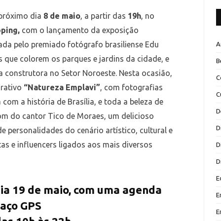
próximo dia
8 de maio
, a partir das
19h
, no
pping,
com o lançamento da exposição
ada pelo premiado fotógrafo brasiliense Edu
A
s que colorem os parques e jardins da cidade, e
B
construtora no Setor Noroeste. Nesta ocasião,
C
rativo
“Natureza Emplavi”
, com fotografias
C
com a história de Brasília, e toda a beleza de
D
som do cantor Tico de Moraes, um delicioso
D
e personalidades do cenário artístico, cultural e
tas e influencers ligados aos mais diversos
D
D
E
dia 19 de maio, com uma agenda
E
paço GPS
E