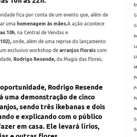
as 10h às 22h.
E
vidade fica por conta de um evento que, além de
G
star uma
homenagem às mães.
A ação acontece
G
das 10h
, na Central de Vendas e
h
102),
onde, além de uma reprise do lançamento
L
 um exclusivo workshop de
arranjos florais
com
L
idade,
Rodrigo Resende,
da Magia das Flores,
M
P
 oportunidade, Rodrigo Resende
P
á uma demonstração de cinco
P
anjos, sendo três ikebanas e dois
R
sando e explicando com o público
S
azer em casa. Ele levará lírios,
S
ias e outras flores.