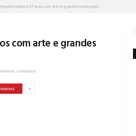
Emplavi celebra 37 anos com arte e grandes realizações
nos com arte e grandes
Nenhum comentário
+
interest