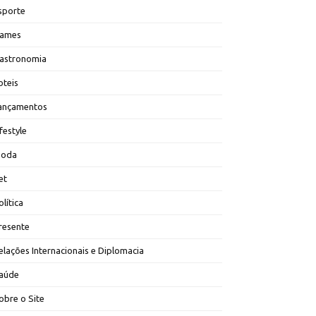
sporte
ames
astronomia
oteis
ançamentos
ifestyle
oda
et
olítica
resente
elações Internacionais e Diplomacia
aúde
obre o Site