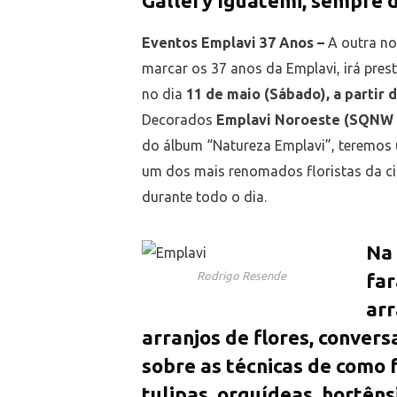
Gallery Iguatemi, sempre d
Eventos Emplavi 37 Anos –
A outra no
marcar os 37 anos da Emplavi, irá pre
no dia
11 de maio (Sábado), a partir 
Decorados
Emplavi Noroeste (SQNW 
do álbum “Natureza Emplavi”, teremos
um dos mais renomados floristas da c
durante todo o dia.
Na
Rodrigo Resende
far
arr
arranjos de flores, conver
sobre as técnicas de como f
tulipas, orquídeas, hortêns