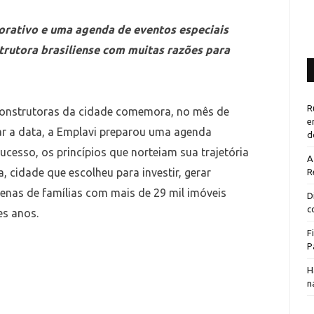
rativo e uma agenda de eventos especiais
trutora brasiliense com muitas razões para
R
construtoras da cidade comemora, no mês de
e
ar a data, a Emplavi preparou uma agenda
d
cesso, os princípios que norteiam sua trajetória
A
, cidade que escolheu para investir, gerar
R
enas de famílias com mais de 29 mil imóveis
D
c
es anos.
F
P
H
n