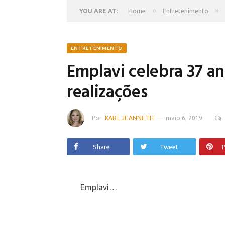
»
»
Home
Entretenimento
YOU ARE AT:
ENTRETENIMENTO
Emplavi celebra 37 a
realizações
Por
KARL JEANNETH
maio 6, 2019
Share
Tweet
P
Emplavi…