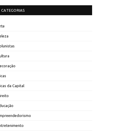
CATEGORIAS
rte
eleza
olunistas
ultura
ecoração
icas
icas da Capital
ireito
ducação
mpreendedorismo
ntretenimento