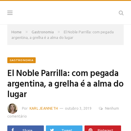
»
»
Home
Gastronomia
El Noble Parrilla: com pegada
argentina, a grelha é a alma do lugar
GASTRONOMIA
El Noble Parrilla: com pegada
argentina, a grelha é a alma do
lugar
Por
KARL JEANNETH
outubro 3, 2019
Nenhum
comentário
Share
Tweet
Pinterest