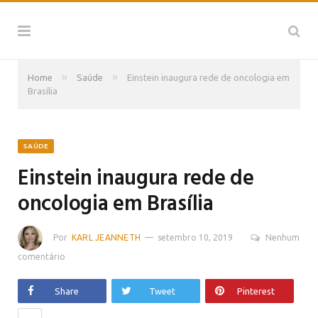
»
»
Home
Saúde
Einstein inaugura rede de oncologia em
Brasília
SAÚDE
Einstein inaugura rede de
oncologia em Brasília
Por
KARL JEANNETH
setembro 10, 2019
Nenhum
comentário
Share
Tweet
Pinterest