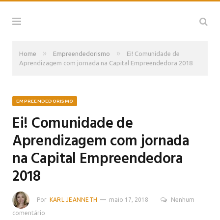
»
»
Home
Empreendedorismo
Ei! Comunidade de
Aprendizagem com jornada na Capital Empreendedora 2018
EMPREENDEDORISMO
Ei! Comunidade de
Aprendizagem com jornada
na Capital Empreendedora
2018
Por
KARL JEANNETH
maio 17, 2018
Nenhum
comentário