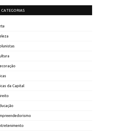
CATEGORIAS
rte
eleza
olunistas
ultura
ecoração
icas
icas da Capital
ireito
ducação
mpreendedorismo
ntretenimento