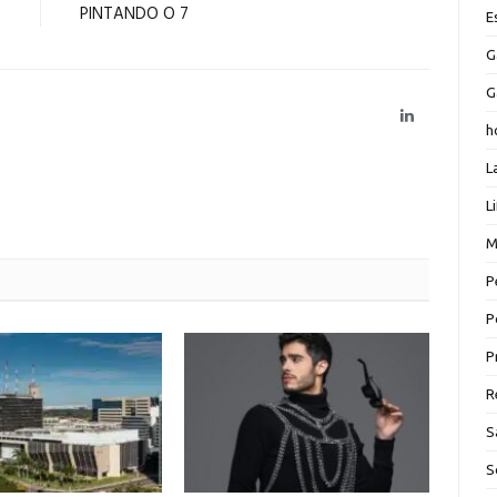
PINTANDO O 7
E
G
G
LinkedIn
h
L
L
M
P
P
P
R
S
S