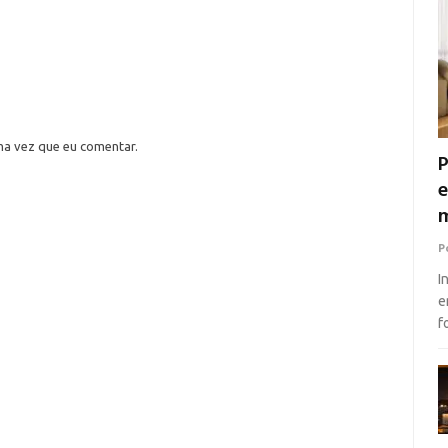
ma vez que eu comentar.
P
e
m
P
I
e
f