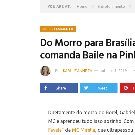
»
»
Home
Entretenimento
YOU ARE AT:
ENTRETENIMENTO
Do Morro para Brasíli
comanda Baile na Pin
Por
KARL JEANNETH
outubro 3, 2019
Share
Tweet
P
Diretamente do morro do Borel, Gabriel 
MC e aprendeu tudo isso sozinho. Com 2
Favela
” da
MC Mirella
, que ultrapassou