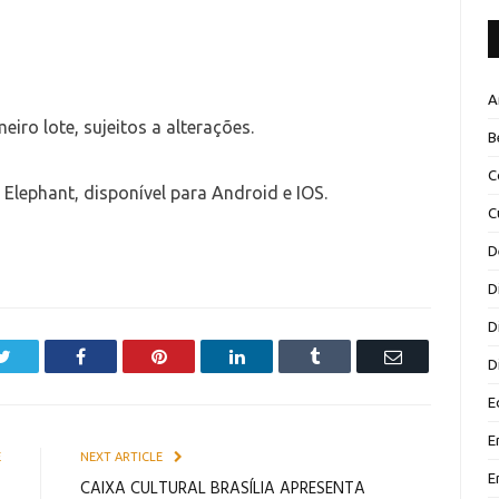
A
eiro lote, sujeitos a alterações.
B
C
Elephant, disponível para Android e IOS.
C
D
D
D
Twitter
Facebook
Pinterest
LinkedIn
Tumblr
Email
D
E
E
E
NEXT ARTICLE
E
s
CAIXA CULTURAL BRASÍLIA APRESENTA