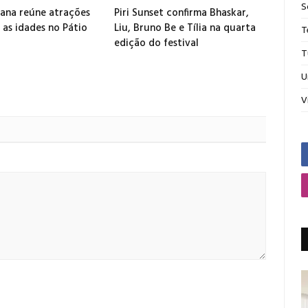
S
ana reúne atrações
Piri Sunset confirma Bhaskar,
 as idades no Pátio
Liu, Bruno Be e Tília na quarta
T
edição do festival
T
U
V