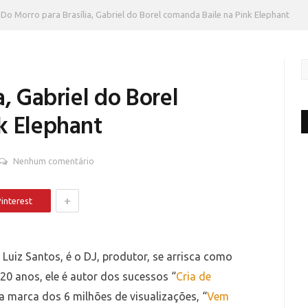
Do Morro para Brasília, Gabriel do Borel comanda Baile na Pink Elephant
a, Gabriel do Borel
k Elephant
Nenhum comentário
+
interest
Luiz Santos, é o DJ, produtor, se arrisca como
0 anos, ele é autor dos sucessos “
Cria de
 a marca dos 6 milhões de visualizações, “
Vem