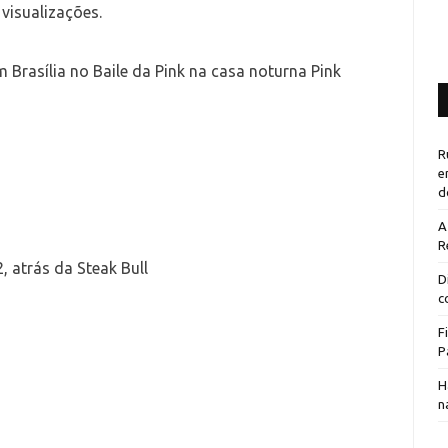
visualizações.
 Brasília no Baile da Pink na casa noturna Pink
R
e
d
A
R
2, atrás da Steak Bull
D
c
F
P
H
n