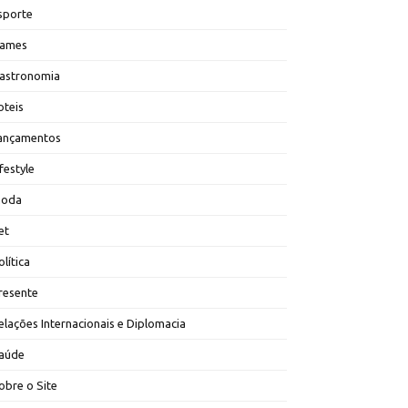
sporte
ames
astronomia
oteis
ançamentos
ifestyle
oda
et
olítica
resente
elações Internacionais e Diplomacia
aúde
obre o Site