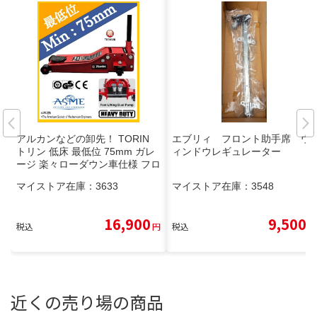
アルカンなどの卸先！ TORIN
エブリィ フロント助手席 ウ
トリン 低床 最低位 75mm ガレ
ィンドウレギュレーター
ージ 楽々ローダウン車仕様 フロ
アジャッキ T830026 2.5ｔ 低床
マイストア在庫：
3633
マイストア在庫：
3548
タイヤ交換
16,900
9,500
税込
円
税込
円
近くの売り場の商品