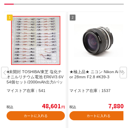
■未開封 TOSHIBA/東芝 塩化チ
★極上品★ ニコン Nikon Ai Nikk
オニルリチウム電池 ER6V/3.6V
or 28mm F2.8 #K39-3
54個セット/2000mAh出力/バッ
テリー&2140900057
マイストア在庫：
541
マイストア在庫：
1537
48,601
7,880
税込
円
税込
円
カートに入れる
カートに入れる