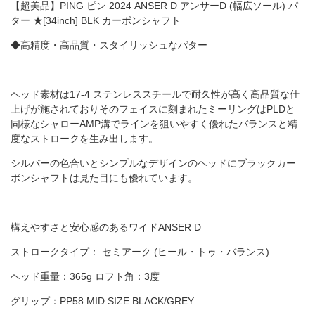
【超美品】PING ピン 2024 ANSER D アンサーD (幅広ソール) パ
ター ★[34inch] BLK カーボンシャフト
◆高精度・高品質・スタイリッシュなパター
ヘッド素材は17-4 ステンレススチールで耐久性が高く
高品質な仕
上げが施されており
そのフェイスに刻まれたミーリングはPLDと
同様なシャローAMP溝で
ラインを狙いやすく優れたバランスと精
度なストロークを生み出します。
シルバーの色合いとシンプルなデザインのヘッドにブラックカー
ボンシャフトは見た目にも優れています。
構えやすさと安心感のあるワイドANSER D
ストロークタイプ： セミアーク (ヒール・トゥ・バランス)
ヘッド重量：365g ロフト角：3度
グリップ：PP58 MID SIZE BLACK/GREY