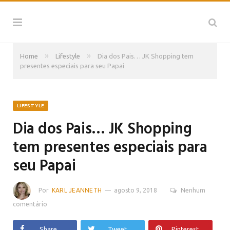
»
»
Home
Lifestyle
Dia dos Pais… JK Shopping tem
presentes especiais para seu Papai
LIFESTYLE
Dia dos Pais… JK Shopping
tem presentes especiais para
seu Papai
Por
KARL JEANNETH
agosto 9, 2018
Nenhum
comentário
Share
Tweet
Pinterest