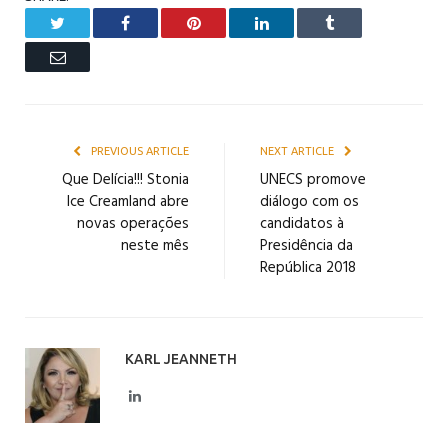
Twitter
Facebook
Pinterest
LinkedIn
Tumblr
Email
PREVIOUS ARTICLE
NEXT ARTICLE
Que Delícia!!! Stonia
UNECS promove
Ice Creamland abre
diálogo com os
novas operações
candidatos à
neste mês
Presidência da
República 2018
KARL JEANNETH
LinkedIn