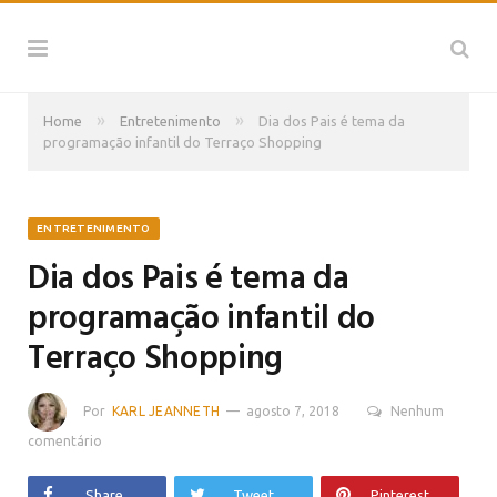
»
»
Home
Entretenimento
Dia dos Pais é tema da
programação infantil do Terraço Shopping
ENTRETENIMENTO
Dia dos Pais é tema da
programação infantil do
Terraço Shopping
Por
KARL JEANNETH
agosto 7, 2018
Nenhum
comentário
Share
Tweet
Pinterest