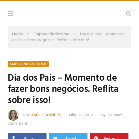
»
»
Home
Empreendedorismo
Dia dos Pais – Momento
de fazer bons negócios. Reflita sobre isso!
EMPREENDEDORISMO
Dia dos Pais – Momento de
fazer bons negócios. Reflita
sobre isso!
Por
KARL JEANNETH
julho 21, 2018
Nenhum
comentário
Share
Tweet
Pinterest