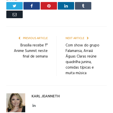
Twitter
Facebook
Pinterest
LinkedIn
Tumblr
Email
PREVIOUS ARTICLE
NEXT ARTICLE
Brasília recebe 1º
Com show do grupo
Anime Summit neste
Falamansa, Arraiá
final de semana
Águas Claras reúne
quadrilha junina,
comidas típicas e
muita música
KARL JEANNETH
LinkedIn