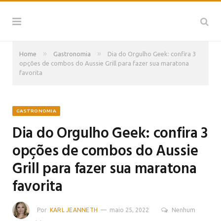
»
»
Home
Gastronomia
Dia do Orgulho Geek: confira 3
opções de combos do Aussie Grill para fazer sua maratona
favorita
GASTRONOMIA
Dia do Orgulho Geek: confira 3
opções de combos do Aussie
Grill para fazer sua maratona
favorita
Por
KARL JEANNETH
maio 25, 2022
Nenhum