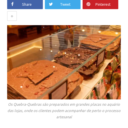
Share
Tweet
Pinterest
+
Os Quebra-Quebras são preparados em grandes placas no aquário
das lojas, onde os clientes podem acompanhar de perto o processo
artesanal