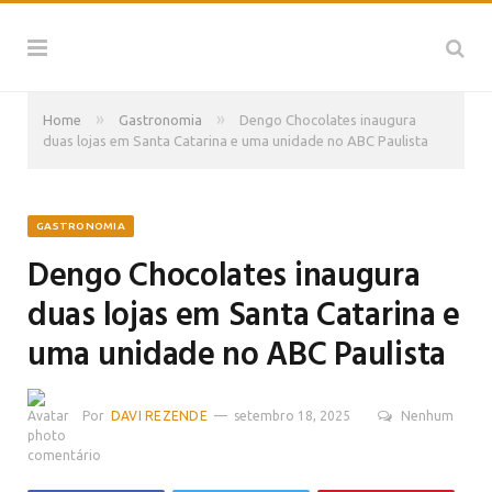
»
»
Home
Gastronomia
Dengo Chocolates inaugura
duas lojas em Santa Catarina e uma unidade no ABC Paulista
GASTRONOMIA
Dengo Chocolates inaugura
duas lojas em Santa Catarina e
uma unidade no ABC Paulista
Por
DAVI REZENDE
setembro 18, 2025
Nenhum
comentário