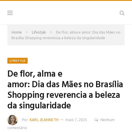
»
»
Home
Lifestyle
De flor, alma e amor: Dia das Mães no
Brasília Shopping reverencia a beleza da singularidade
LIFESTYLE
De flor, alma e
amor: Dia das Mães no Brasília
Shopping reverencia a beleza
da singularidade
Por
KARL JEANNETH
maio 7, 2025
Nenhum
comentário