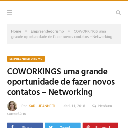
»
»
Home
Empreendedorismo
COWORKINGS uma
grande oportunidade de fazer novos contatos – Networking
EMPREENDEDORISMO
COWORKINGS uma grande
oportunidade de fazer novos
contatos – Networking
Por
KARL JEANNETH
abril 11, 2018
Nenhum
comentário
Share
Tweet
Pinterest