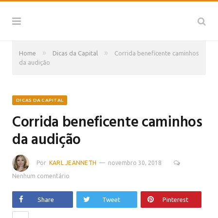
»
»
Home
Dicas da Capital
Corrida beneficente caminhos
da audição
DICAS DA CAPITAL
Corrida beneficente caminhos
da audição
Por
KARL JEANNETH
novembro 30, 2018
Nenhum comentário
Share
Tweet
Pinterest