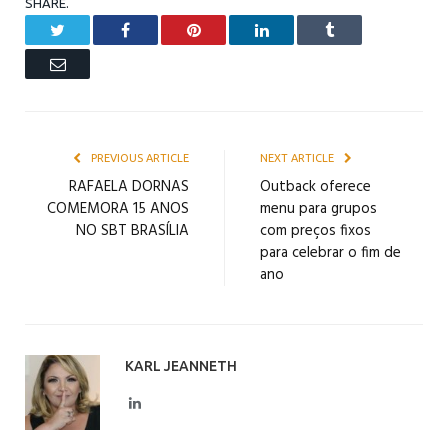
SHARE.
Twitter
Facebook
Pinterest
LinkedIn
Tumblr
Email
PREVIOUS ARTICLE
NEXT ARTICLE
RAFAELA DORNAS
Outback oferece
COMEMORA 15 ANOS
menu para grupos
NO SBT BRASÍLIA
com preços fixos
para celebrar o fim de
ano
KARL JEANNETH
LinkedIn