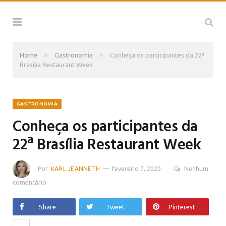
»
»
Home
Gastronomia
Conheça os participantes da 22ª
Brasília Restaurant Week
GASTRONOMIA
Conheça os participantes da
22ª Brasília Restaurant Week
Por
KARL JEANNETH
fevereiro 7, 2020
Nenhum
comentário
Share
Tweet
Pinterest